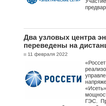
Участи
предвар
Два узловых центра э
переведены на дистан
11 февраля 2022
«Росс
реализо
управле
напря
«Исеть
мощнос
ГЭС. П